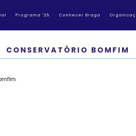
val
Programa ’25
Conhecer Braga
Organiza
CONSERVATÓRIO BOMFIM
Bomfim