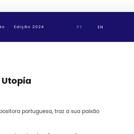
ão
Edição 2024
PT
EN
 Utopia
ositora portuguesa, traz a sua paixão