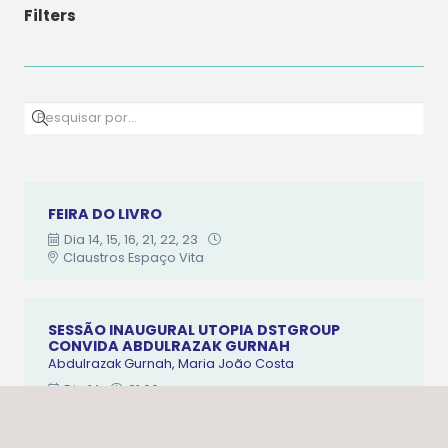
Filters
FEIRA DO LIVRO
Dia
14
,
15
,
16
,
21
,
22
,
23
Claustros Espaço Vita
SESSÃO INAUGURAL UTOPIA DSTGROUP
CONVIDA ABDULRAZAK GURNAH
Abdulrazak Gurnah
,
Maria João Costa
Dia
14
21:00
Auditório Espaço Vita