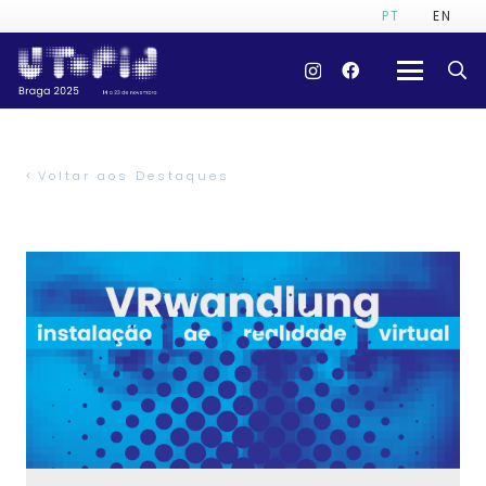
PT
EN
Voltar aos Destaques