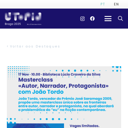
PT
EN
Voltar aos Destaques