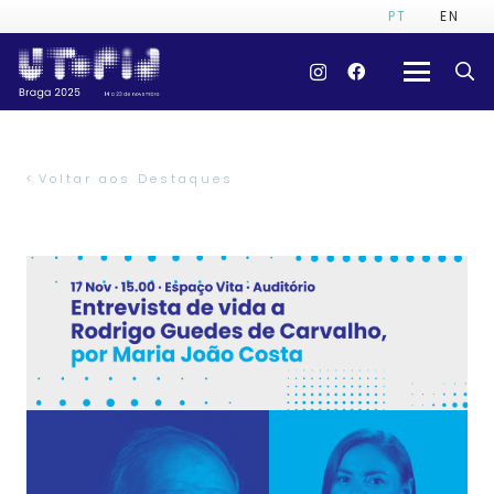
PT
EN
Voltar aos Destaques