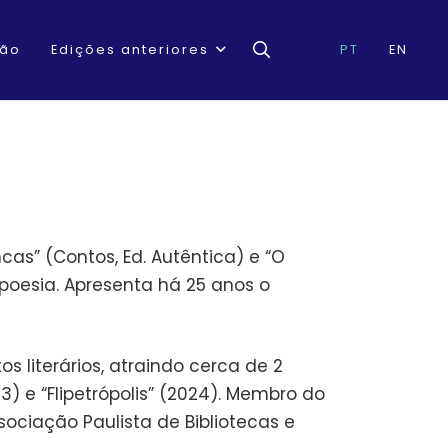
ção
Edições anteriores
PT
EN
ancas” (Contos, Ed. Autêntica) e “O
e poesia. Apresenta há 25 anos o
s literários, atraindo cerca de 2
023) e “Flipetrópolis” (2024). Membro do
sociação Paulista de Bibliotecas e