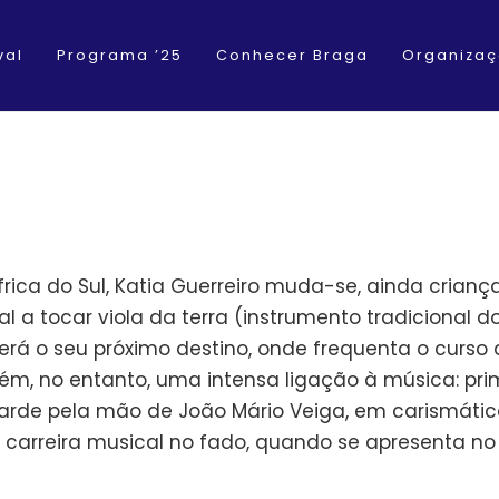
val
Programa ’25
Conhecer Braga
Organiza
rica do Sul, Katia Guerreiro muda-se, ainda criança
al a tocar viola da terra (instrumento tradicional d
 será o seu próximo destino, onde frequenta o curso
m, no entanto, uma intensa ligação à música: pr
tarde pela mão de João Mário Veiga, em carismática
ua carreira musical no fado, quando se apresenta