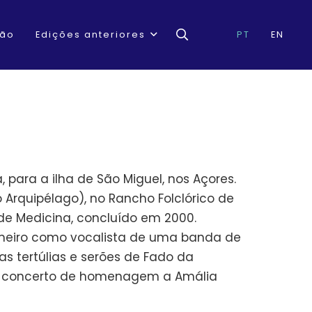
ção
Edições anteriores
PT
EN
, para a ilha de São Miguel, nos Açores.
o Arquipélago), no Rancho Folclórico de
 de Medicina, concluído em 2000.
imeiro como vocalista de uma banda de
s tertúlias e serões de Fado da
 no concerto de homenagem a Amália