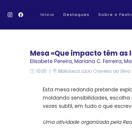
Início
Destaques
Sobre o Festi
Mesa «Que impacto têm as le
Elisabete Pereira
,
Mariana C. Ferreira
,
Mar
10:00
|
Biblioteca Lúcio Craveiro da Silva
Esta mesa redonda pretende explor
moldando sensibilidades, escolha
vezes subtil, em tudo o que escrev
Uma atividade organizada pela Rede 