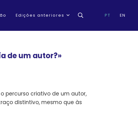
ção
Edições anteriores
PT
EN
ria de um autor?»
 percurso criativo de um autor,
raço distintivo, mesmo que às