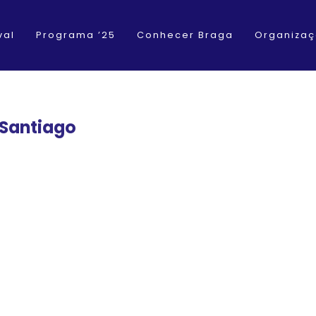
val
Programa ’25
Conhecer Braga
Organiza
Santiago